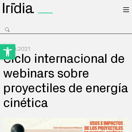
Irídia
Open toolbar
19.10.2021
Ciclo internacional de
webinars sobre
proyectiles de energía
cinética