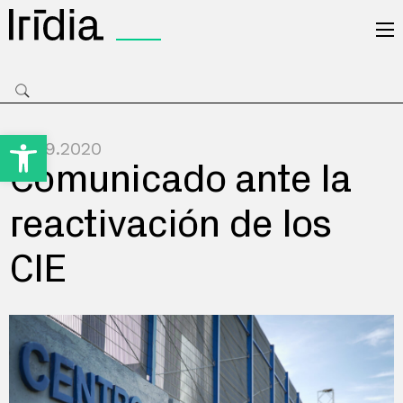
Irídia
Open toolbar
25.09.2020
Comunicado ante la
reactivación de los
CIE