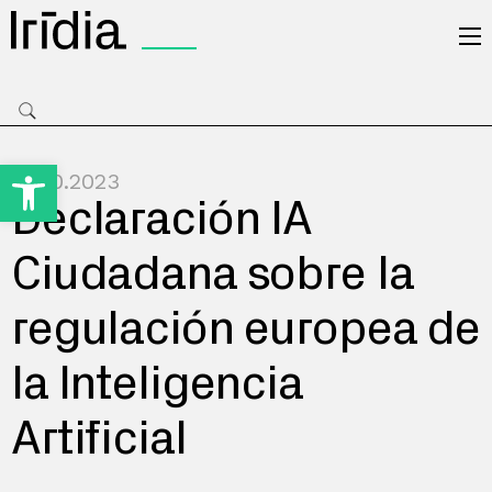
Irídia
Open toolbar
05.10.2023
Declaración IA
Ciudadana sobre la
regulación europea de
la Inteligencia
Artificial