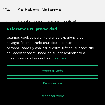
164.
Salhaketa Nafarroa
165.
Sarria Sant Gervasi Refugi
Valoramos tu privacidad
166.
SCI Catalunya
Usamos cookies para mejorar su experiencia de
navegación, mostrarle anuncios o contenidos
167.
SODEPAU
personalizados y analizar nuestro tráfico. Al hacer clic
en “Aceptar todo” usted da su consentimiento a
168.
Sodepaz Euskal Herria
nuestro uso de las cookies.
Lee mas
169.
SOLIVE – Solidaridad Vedruna
Aceptar todo
170.
Sorginenea-Gasteizko Emakumeen
Personalizar
Etxea Elkartea
Rechazar todo
171.
SOS Racisme Catalunya