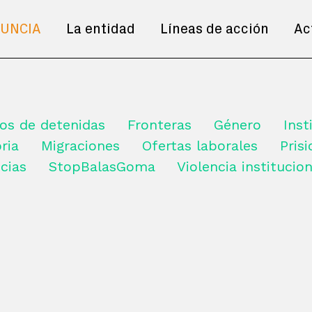
UNCIA
La entidad
Líneas de acción
Ac
os de detenidas
Fronteras
Género
Inst
ria
Migraciones
Ofertas laborales
Pris
cias
StopBalasGoma
Violencia institucion