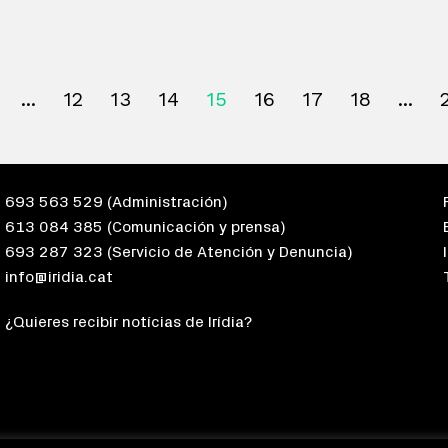
12
13
14
15
16
17
18
693 563 529
(Administración)
613 084 385
(Comunicación y prensa)
693 287 323
(Servicio de Atención y Denuncia)
info@iridia.cat
¿Quieres recibir notícias de Irídia?