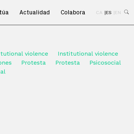
túa
Actualidad
Colabora
CA
ES
EN
itutional violence
Institutional violence
iones
Protesta
Protesta
Psicosocial
al