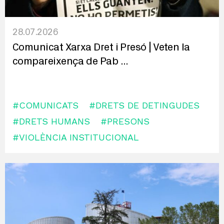
28.07.2026
Comunicat Xarxa Dret i Presó | Veten la
compareixença de Pab
...
#COMUNICATS
#DRETS DE DETINGUDES
#DRETS HUMANS
#PRESONS
#VIOLÈNCIA INSTITUCIONAL