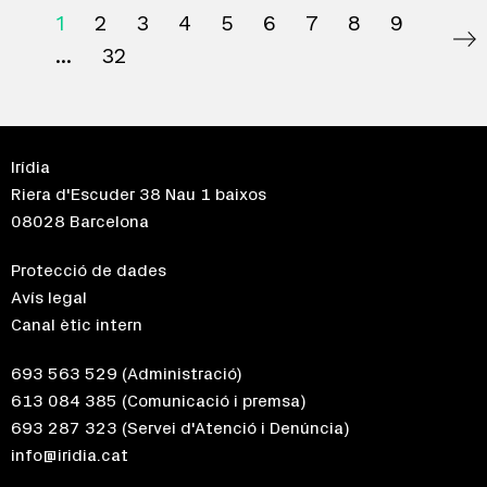
1
2
3
4
5
6
7
8
9
32
Irídia
Riera d'Escuder 38 Nau 1 baixos
08028 Barcelona
Protecció de dades
Avís legal
Canal ètic intern
693 563 529
(Administració)
613 084 385
(Comunicació i premsa)
693 287 323
(Servei d'Atenció i Denúncia)
info@iridia.cat