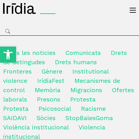
Irídia
Obre la barra d'eines
Totes les noticies
Comunicats
Drets
de detingudes
Drets humans
Fronteres
Gènere
Institutional
violence
IrídiaFest
Mecanismes de
control
Memòria
Migracions
Ofertes
laborals
Presons
Protesta
Protesta
Psicosocial
Racisme
SAIDAVI
Sòcies
StopBalesGoma
Violència institucional
Violencia
institucional