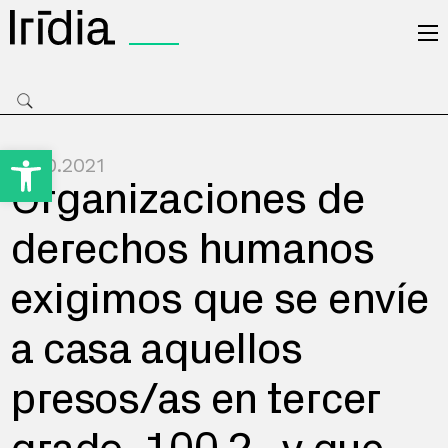
Irídia
Open toolbar
28.10.2021
Organizaciones de
derechos humanos
exigimos que se envíe
a casa aquellos
presos/as en tercer