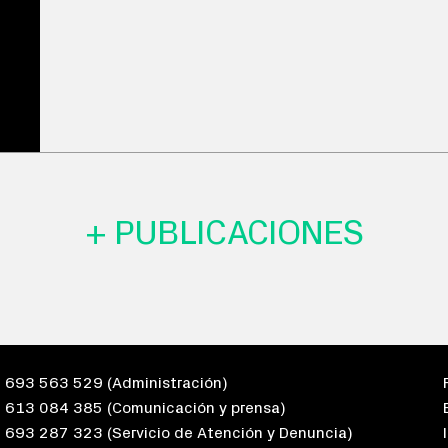
+ PUBLICACIONES
693 563 529
(Administración)
613 084 385
(Comunicación y prensa)
693 287 323
(Servicio de Atención y Denuncia)