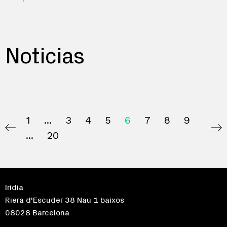
Noticias
1
3
4
5
6
7
8
9
20
Irídia
Riera d'Escuder 38 Nau 1 baixos
08028 Barcelona