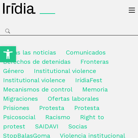
Irídia
Open toolbar
Todas las noticias
Comunicados
Derechos de detenidas
Fronteras
Género
Institutional violence
Institutional violence
IrídiaFest
Mecanismos de control
Memoria
Migraciones
Ofertas laborales
Prisiones
Protesta
Protesta
Psicosocial
Racismo
Right to
protest
SAIDAVI
Socias
StopBalasGoma
Violencia institucional