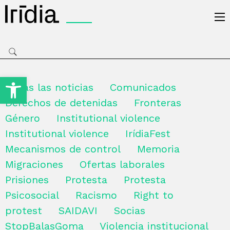
Irídia
Open toolbar
Todas las noticias
Comunicados
Derechos de detenidas
Fronteras
Género
Institutional violence
Institutional violence
IrídiaFest
Mecanismos de control
Memoria
Migraciones
Ofertas laborales
Prisiones
Protesta
Protesta
Psicosocial
Racismo
Right to
protest
SAIDAVI
Socias
StopBalasGoma
Violencia institucional