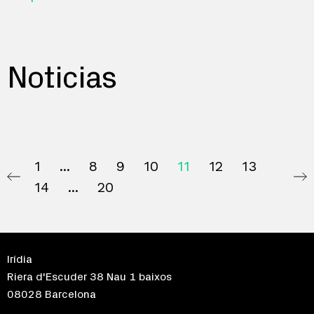
Noticias
1
8
9
10
11
12
13
14
20
Irídia
Riera d'Escuder 38 Nau 1 baixos
08028 Barcelona