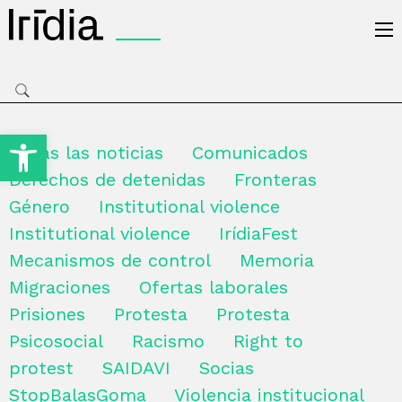
Irídia
Open toolbar
Todas las noticias
Comunicados
Derechos de detenidas
Fronteras
Género
Institutional violence
Institutional violence
IrídiaFest
Mecanismos de control
Memoria
Migraciones
Ofertas laborales
Prisiones
Protesta
Protesta
Psicosocial
Racismo
Right to
protest
SAIDAVI
Socias
StopBalasGoma
Violencia institucional