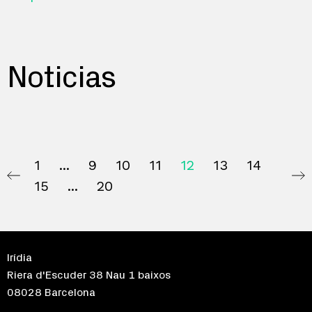
Noticias
1
9
10
11
12
13
14
15
20
Irídia
Riera d'Escuder 38 Nau 1 baixos
08028 Barcelona