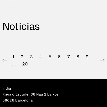
Noticias
1
2
3
4
5
6
7
8
9
20
Irídia
Riera d'Escuder 38 Nau 1 baixos
08028 Barcelona