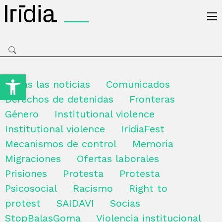
Irídia
Open toolbar
Todas las noticias
Comunicados
Derechos de detenidas
Fronteras
Género
Institutional violence
Institutional violence
IrídiaFest
Mecanismos de control
Memoria
Migraciones
Ofertas laborales
Prisiones
Protesta
Protesta
Psicosocial
Racismo
Right to
protest
SAIDAVI
Socias
StopBalasGoma
Violencia institucional