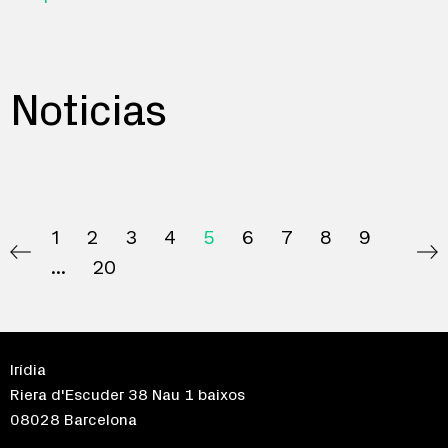
Noticias
1
2
3
4
5
6
7
8
9
20
Irídia
Riera d'Escuder 38 Nau 1 baixos
08028 Barcelona