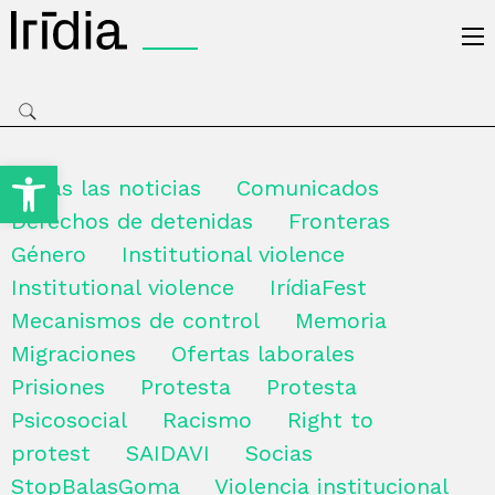
Irídia
Open toolbar
Todas las noticias
Comunicados
Derechos de detenidas
Fronteras
Género
Institutional violence
Institutional violence
IrídiaFest
Mecanismos de control
Memoria
Migraciones
Ofertas laborales
Prisiones
Protesta
Protesta
Psicosocial
Racismo
Right to
protest
SAIDAVI
Socias
StopBalasGoma
Violencia institucional