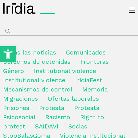
Irídia
Open toolbar
Todas las noticias
Comunicados
Derechos de detenidas
Fronteras
Género
Institutional violence
Institutional violence
IrídiaFest
Mecanismos de control
Memoria
Migraciones
Ofertas laborales
Prisiones
Protesta
Protesta
Psicosocial
Racismo
Right to
protest
SAIDAVI
Socias
StopBalasGoma
Violencia institucional