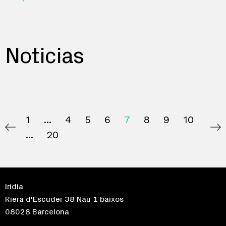
Noticias
1
4
5
6
7
8
9
10
20
Irídia
Riera d'Escuder 38 Nau 1 baixos
08028 Barcelona