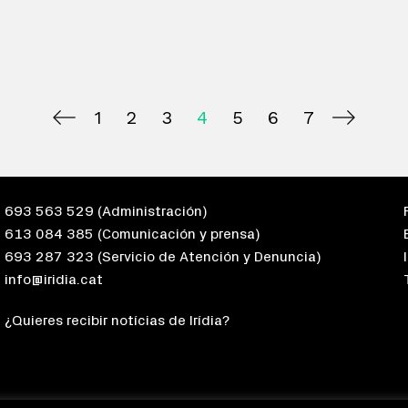
1
2
3
4
5
6
7
693 563 529
(Administración)
613 084 385
(Comunicación y prensa)
693 287 323
(Servicio de Atención y Denuncia)
info@iridia.cat
¿Quieres recibir notícias de Irídia?