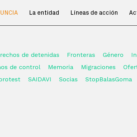
UNCIA
La entidad
Líneas de acción
Ac
erechos de detenidas
Fronteras
Género
I
mos de control
Memoria
Migraciones
Ofe
 protest
SAIDAVI
Socias
StopBalasGoma