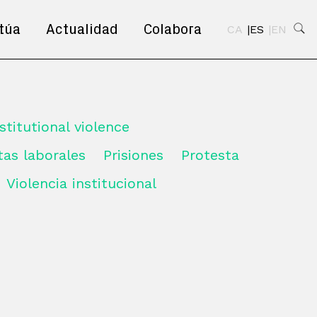
túa
Actualidad
Colabora
CA
ES
EN
nstitutional violence
rtas laborales
Prisiones
Protesta
Violencia institucional