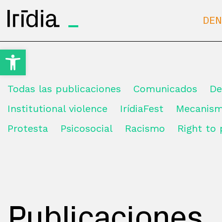
Irídia
DEN
Open toolbar
Todas las publicaciones
Comunicados
D
Institutional violence
IrídiaFest
Mecanis
Protesta
Psicosocial
Racismo
Right to
Publicaciones