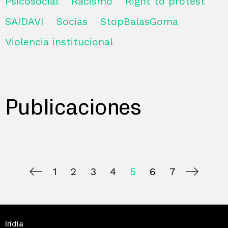
Psicosocial
Racismo
Right to protest
SAIDAVI
Socias
StopBalasGoma
Violencia institucional
Publicaciones
1
2
3
4
5
6
7
Irídia