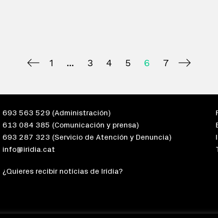
1
3
4
5
6
7
693 563 529
(Administración)
613 084 385
(Comunicación y prensa)
693 287 323
(Servicio de Atención y Denuncia)
info@iridia.cat
¿Quieres recibir notícias de Irídia?