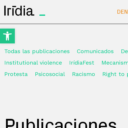
Irídia
DEN
Open toolbar
Todas las publicaciones
Comunicados
D
Institutional violence
IrídiaFest
Mecanis
Protesta
Psicosocial
Racismo
Right to
Publicaciones