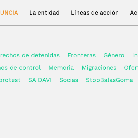
UNCIA
La entidad
Líneas de acción
Ac
erechos de detenidas
Fronteras
Género
I
mos de control
Memoria
Migraciones
Ofe
 protest
SAIDAVI
Socias
StopBalasGoma