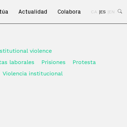
túa
Actualidad
Colabora
CA
ES
EN
nstitutional violence
rtas laborales
Prisiones
Protesta
Violencia institucional