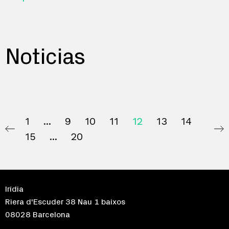
Noticias
1
9
10
11
12
13
14
15
20
Irídia
Riera d'Escuder 38 Nau 1 baixos
08028 Barcelona