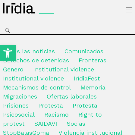
Irídia
Open toolbar
Todas las noticias
Comunicados
Derechos de detenidas
Fronteras
Género
Institutional violence
Institutional violence
IrídiaFest
Mecanismos de control
Memoria
Migraciones
Ofertas laborales
Prisiones
Protesta
Protesta
Psicosocial
Racismo
Right to
protest
SAIDAVI
Socias
StopBalasGoma
Violencia institucional