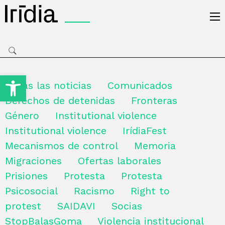
Irídia
Open toolbar
Todas las noticias
Comunicados
Derechos de detenidas
Fronteras
Género
Institutional violence
Institutional violence
IrídiaFest
Mecanismos de control
Memoria
Migraciones
Ofertas laborales
Prisiones
Protesta
Protesta
Psicosocial
Racismo
Right to
protest
SAIDAVI
Socias
StopBalasGoma
Violencia institucional