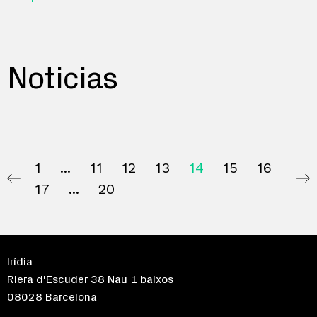
Noticias
1
11
12
13
14
15
16
17
20
Irídia
Riera d'Escuder 38 Nau 1 baixos
08028 Barcelona