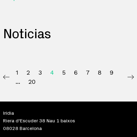
Noticias
1
2
3
4
5
6
7
8
9
20
Irídia
Riera d'Escuder 38 Nau 1 baixos
08028 Barcelona