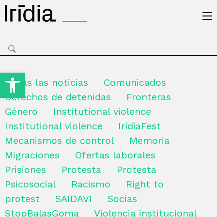
Irídia
Open toolbar
Todas las noticias
Comunicados
Derechos de detenidas
Fronteras
Género
Institutional violence
Institutional violence
IrídiaFest
Mecanismos de control
Memoria
Migraciones
Ofertas laborales
Prisiones
Protesta
Protesta
Psicosocial
Racismo
Right to
protest
SAIDAVI
Socias
StopBalasGoma
Violencia institucional