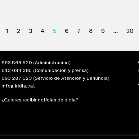
1
2
3
4
5
6
7
8
9
20
693 563 529
(Administración)
613 084 385
(Comunicación y prensa)
693 287 323
(Servicio de Atención y Denuncia)
info@iridia.cat
¿Quieres recibir notícias de Irídia?