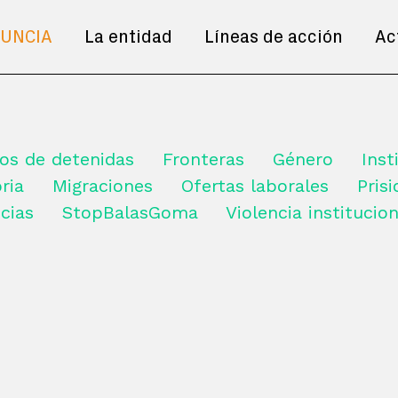
UNCIA
La entidad
Líneas de acción
Ac
os de detenidas
Fronteras
Género
Inst
ria
Migraciones
Ofertas laborales
Pris
cias
StopBalasGoma
Violencia institucion