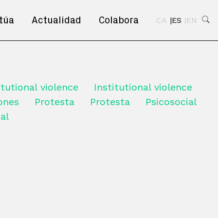
túa
Actualidad
Colabora
CA
ES
EN
itutional violence
Institutional violence
iones
Protesta
Protesta
Psicosocial
al