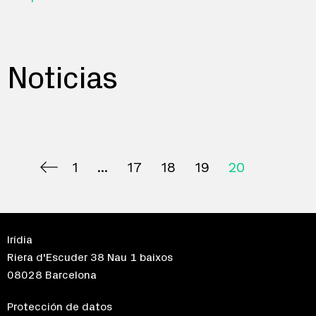
Noticias
1
17
18
19
20
Irídia
Riera d'Escuder 38 Nau 1 baixos
08028 Barcelona
Protección de datos