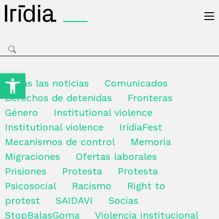
Irídia
Open toolbar
Todas las noticias
Comunicados
Derechos de detenidas
Fronteras
Género
Institutional violence
Institutional violence
IrídiaFest
Mecanismos de control
Memoria
Migraciones
Ofertas laborales
Prisiones
Protesta
Protesta
Psicosocial
Racismo
Right to
protest
SAIDAVI
Socias
StopBalasGoma
Violencia institucional