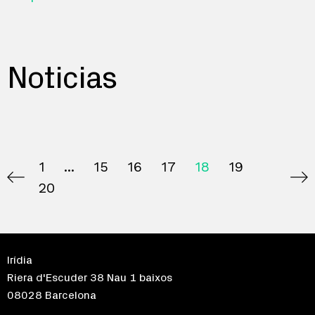
Noticias
1
15
16
17
18
19
20
Irídia
Riera d'Escuder 38 Nau 1 baixos
08028 Barcelona