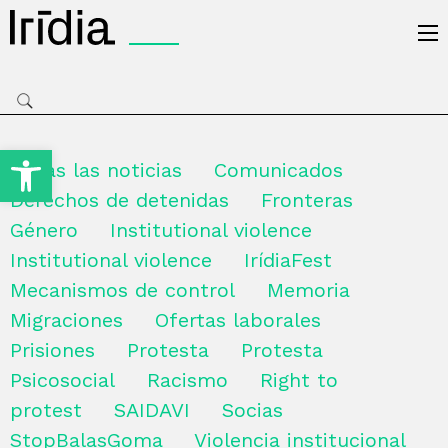
Irídia
Open toolbar
Todas las noticias
Comunicados
Derechos de detenidas
Fronteras
Género
Institutional violence
Institutional violence
IrídiaFest
Mecanismos de control
Memoria
Migraciones
Ofertas laborales
Prisiones
Protesta
Protesta
Psicosocial
Racismo
Right to
protest
SAIDAVI
Socias
StopBalasGoma
Violencia institucional