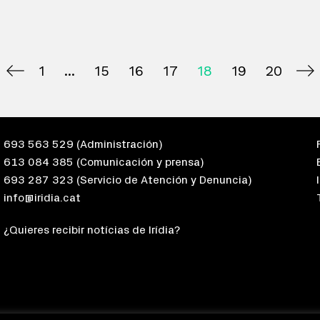
1
15
16
17
18
19
20
693 563 529
(Administración)
613 084 385
(Comunicación y prensa)
693 287 323
(Servicio de Atención y Denuncia)
info@iridia.cat
¿Quieres recibir notícias de Irídia?