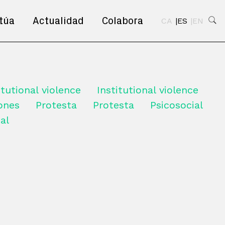
túa
Actualidad
Colabora
CA
ES
EN
itutional violence
Institutional violence
iones
Protesta
Protesta
Psicosocial
al