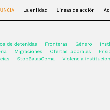
UNCIA
La entidad
Líneas de acción
Ac
os de detenidas
Fronteras
Género
Inst
ria
Migraciones
Ofertas laborales
Pris
cias
StopBalasGoma
Violencia institucion