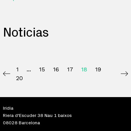
Noticias
1
15
16
17
18
19
20
Irídia
Riera d'Escuder 38 Nau 1 baixos
08028 Barcelona