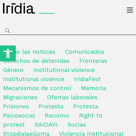
Irídia
Open toolbar
Todas las noticias
Comunicados
Derechos de detenidas
Fronteras
Género
Institutional violence
Institutional violence
IrídiaFest
Mecanismos de control
Memoria
Migraciones
Ofertas laborales
Prisiones
Protesta
Protesta
Psicosocial
Racismo
Right to
protest
SAIDAVI
Socias
StopBalasGoma
Violencia institucional