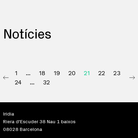
Notícies
1
18
19
20
21
22
23
24
32
Irídia
Riera d'Escuder 38 Nau 1 baixos
08028 Barcelona