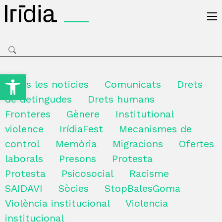
Irídia
Obre la barra d'eines
Totes les noticies
Comunicats
Drets
de detingudes
Drets humans
Fronteres
Gènere
Institutional
violence
IrídiaFest
Mecanismes de
control
Memòria
Migracions
Ofertes
laborals
Presons
Protesta
Protesta
Psicosocial
Racisme
SAIDAVI
Sòcies
StopBalesGoma
Violència institucional
Violencia
institucional