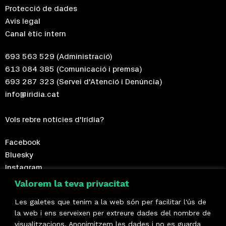
Protecció de dades
Avís legal
Canal ètic intern
693 563 529
(Administració)
613 084 385
(Comunicació i premsa)
693 287 323
(Servei d'Atenció i Denúncia)
info@iridia.cat
Vols rebre notícies d'Irídia?
Facebook
Bluesky
Instagram
Telegram
Valorem la teva privacitat
Les galetes que tenim a la web són per facilitar l'ús de
Fes-te sòcia!
la web i ens serveixen per extreure dades del nombre de
visualitzacions. Anonimitzem les dades i no es guarda