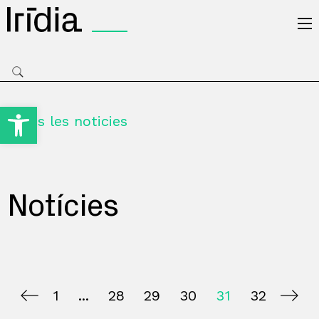
Irídia
Obre la barra d'eines
Totes les noticies
Notícies
1
28
29
30
31
32