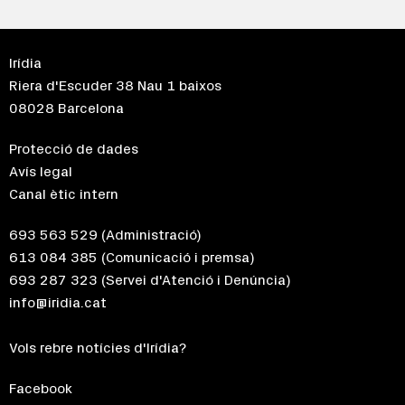
Irídia
Riera d'Escuder 38 Nau 1 baixos
08028 Barcelona
Protecció de dades
Avís legal
Canal ètic intern
693 563 529
(Administració)
613 084 385
(Comunicació i premsa)
693 287 323
(Servei d'Atenció i Denúncia)
info@iridia.cat
Vols rebre notícies d'Irídia?
Facebook