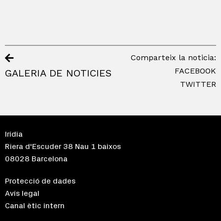
Comparteix la noticia:
FACEBOOK
GALERIA DE NOTICIES
TWITTER
Irídia
Riera d'Escuder 38 Nau 1 baixos
08028 Barcelona
Protecció de dades
Avís legal
Canal ètic intern