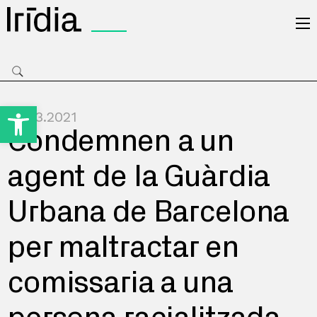
Irídia
Obre la barra d'eines
22.03.2021
Condemnen a un
agent de la Guàrdia
Urbana de Barcelona
per maltractar en
comissaria a una