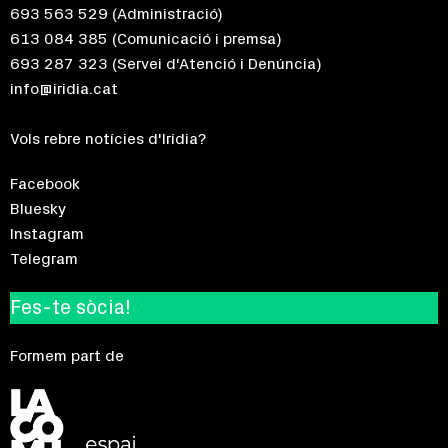
693 563 529
(Administració)
613 084 385
(Comunicació i premsa)
693 287 323
(Servei d'Atenció i Denúncia)
info@iridia.cat
Vols rebre notícies d'Irídia?
Facebook
Bluesky
Instagram
Telegram
Fes-te sòcia!
Formem part de