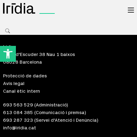
Irídia
Obre la barra d'eines
Irídia
Riera d'Escuder 38 Nau 1 baixos
08028 Barcelona
Protecció de dades
Avís legal
Canal ètic intern
693 563 529
(Administració)
613 084 385
(Comunicació i premsa)
693 287 323
(Servei d'Atenció i Denúncia)
info@iridia.cat