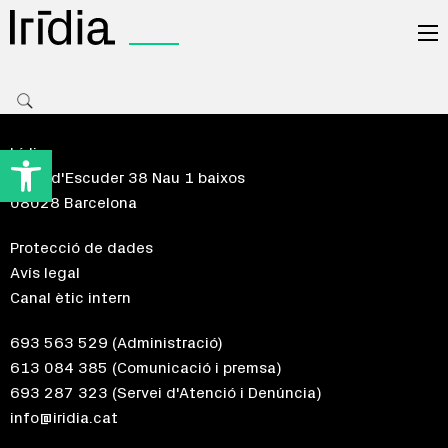
Irídia
Obre la barra d'eines
Irídia
Riera d'Escuder 38 Nau 1 baixos
08028 Barcelona
Protecció de dades
Avís legal
Canal ètic intern
693 563 529
(Administració)
613 084 385
(Comunicació i premsa)
693 287 323
(Servei d'Atenció i Denúncia)
info@iridia.cat