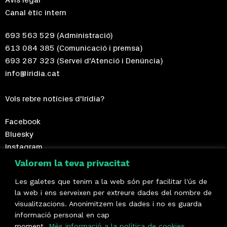
Avís legal
Canal ètic intern
693 563 529
(Administració)
613 084 385
(Comunicació i premsa)
693 287 323
(Servei d'Atenció i Denúncia)
info@iridia.cat
Vols rebre notícies d'Irídia?
Facebook
Bluesky
Instagram
Telegram
Valorem la teva privacitat
Les galetes que tenim a la web són per facilitar l'ús de
Fes-te sòcia!
la web i ens serveixen per extreure dades del nombre de
visualitzacions. Anonimitzem les dades i no es guarda
Formem part de
informació personal en cap
moment.
Més informació a la política de cookies