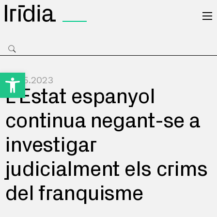
Irídia
Obre la barra d'eines
12.05.2023
L’Estat espanyol
continua negant-se a
investigar
judicialment els crims
del franquisme