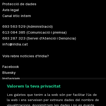
Protecció de dades
Avís legal
Canal ètic intern
693 563 529
(Administració)
613 084 385
(Comunicació i premsa)
693 287 323
(Servei d'Atenció i Denúncia)
info@iridia.cat
Vols rebre notícies d'Irídia?
Facebook
Bluesky
Instagram
Telegram
Valorem la teva privacitat
Les galetes que tenim a la web són per facilitar l'ús de
Fes-te sòcia!
la web i ens serveixen per extreure dades del nombre de
visualitzacions. Anonimitzem les dades i no es guarda