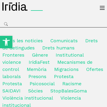
Irídia
Obre la barra d'eines
Totes les noticies
Comunicats
Drets
de detingudes
Drets humans
Fronteres
Gènere
Institutional
violence
IrídiaFest
Mecanismes de
control
Memòria
Migracions
Ofertes
laborals
Presons
Protesta
Protesta
Psicosocial
Racisme
SAIDAVI
Sòcies
StopBalesGoma
Violència institucional
Violencia
institucional