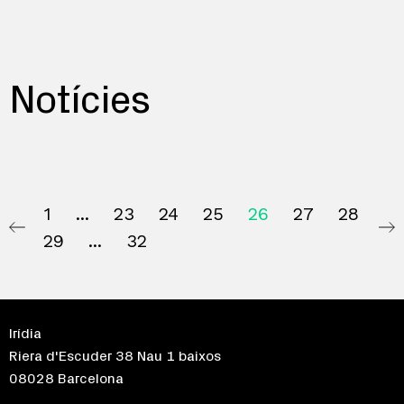
Notícies
1
23
24
25
26
27
28
29
32
Irídia
Riera d'Escuder 38 Nau 1 baixos
08028 Barcelona