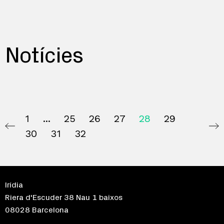
Notícies
1
25
26
27
28
29
30
31
32
Irídia
Riera d'Escuder 38 Nau 1 baixos
08028 Barcelona