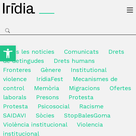
Irídia
Obre la barra d'eines
Totes les noticies
Comunicats
Drets
de detingudes
Drets humans
Fronteres
Gènere
Institutional
violence
IrídiaFest
Mecanismes de
control
Memòria
Migracions
Ofertes
laborals
Presons
Protesta
Protesta
Psicosocial
Racisme
SAIDAVI
Sòcies
StopBalesGoma
Violència institucional
Violencia
institucional