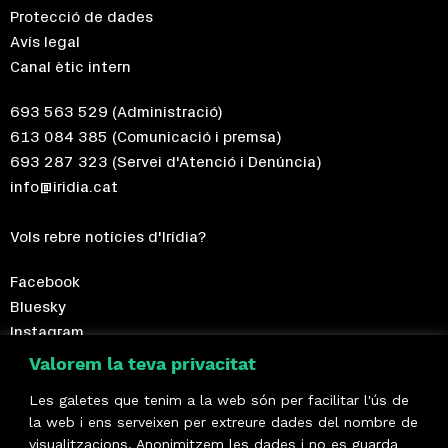
Protecció de dades
Avís legal
Canal ètic intern
693 563 529
(Administració)
613 084 385
(Comunicació i premsa)
693 287 323
(Servei d'Atenció i Denúncia)
info@iridia.cat
Vols rebre notícies d'Irídia?
Facebook
Bluesky
Instagram
Telegram
Valorem la teva privacitat
Les galetes que tenim a la web són per facilitar l'ús de
Fes-te sòcia!
la web i ens serveixen per extreure dades del nombre de
visualitzacions. Anonimitzem les dades i no es guarda