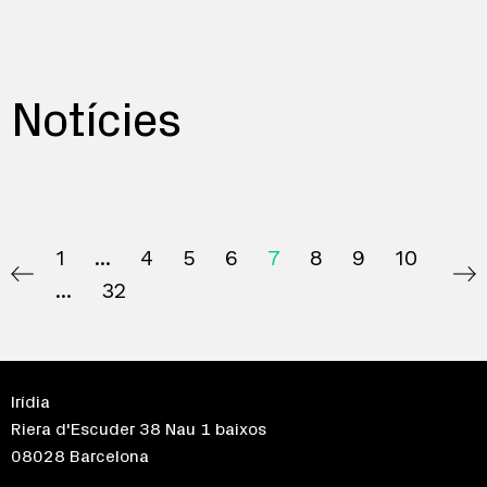
Notícies
1
4
5
6
7
8
9
10
32
Irídia
Riera d'Escuder 38 Nau 1 baixos
08028 Barcelona