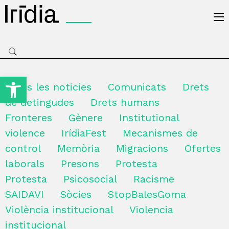
Irídia
Obre la barra d'eines
Totes les noticies
Comunicats
Drets
de detingudes
Drets humans
Fronteres
Gènere
Institutional
violence
IrídiaFest
Mecanismes de
control
Memòria
Migracions
Ofertes
laborals
Presons
Protesta
Protesta
Psicosocial
Racisme
SAIDAVI
Sòcies
StopBalesGoma
Violència institucional
Violencia
institucional