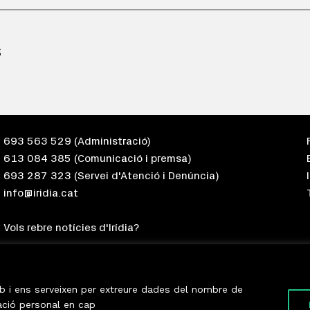
S
693 563 529
(Administració)
613 084 385
(Comunicació i premsa)
693 287 323
(Servei d'Atenció i Denúncia)
info@iridia.cat
Vols rebre notícies d'Irídia?
eb i ens serveixen per extreure dades del nombre de
ació personal en cap