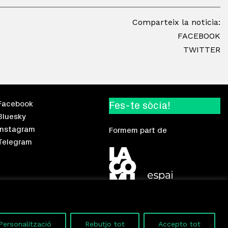
Comparteix la noticia:
FACEBOOK
TWITTER
Facebook
Fes-te sòcia!
Bluesky
Instagram
Formem part de
Telegram
Personalització
Rebutjo tot
Accepto tot