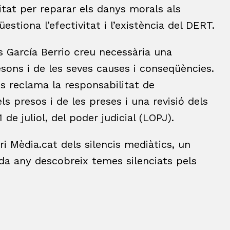
itat per reparar els danys morals als
üestiona l’efectivitat i l’existència del DERT.
rés García Berrio creu necessària una
resons i de les seves causes i conseqüències.
ons reclama la responsabilitat de
s presos i de les preses i una revisió dels
 de juliol, del poder judicial (LOPJ).
ari Mèdia.cat dels silencis mediàtics, un
da any descobreix temes silenciats pels