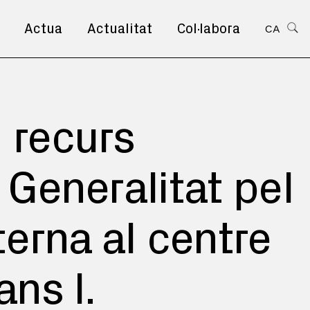
Actua
Actualitat
Col·labora
CA
 recurs
 Generalitat pel
terna al centre
ans I.