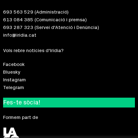
693 563 529
(Administració)
613 084 385
(Comunicació i premsa)
693 287 323
(Servei d'Atenció i Denúncia)
info@iridia.cat
Vols rebre notícies d'Irídia?
Facebook
Bluesky
Instagram
Telegram
Fes-te sòcia!
Formem part de