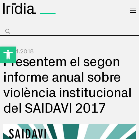
Irídia
Obre la barra d'eines
19.04.2018
Presentem el segon
informe anual sobre
violència institucional
del SAIDAVI 2017