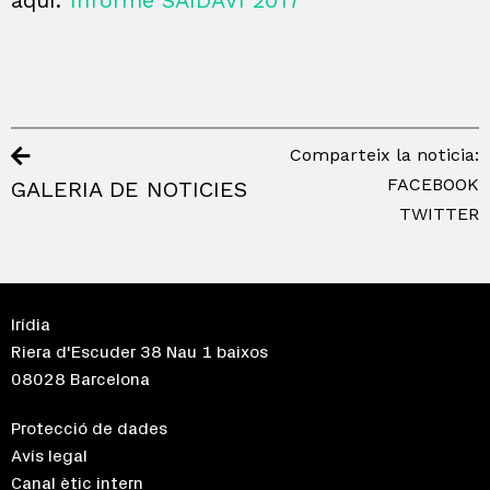
aquí:
Informe SAIDAVI 2017
Comparteix la noticia:
FACEBOOK
GALERIA DE NOTICIES
TWITTER
Irídia
Riera d'Escuder 38 Nau 1 baixos
08028 Barcelona
Protecció de dades
Avís legal
Canal ètic intern