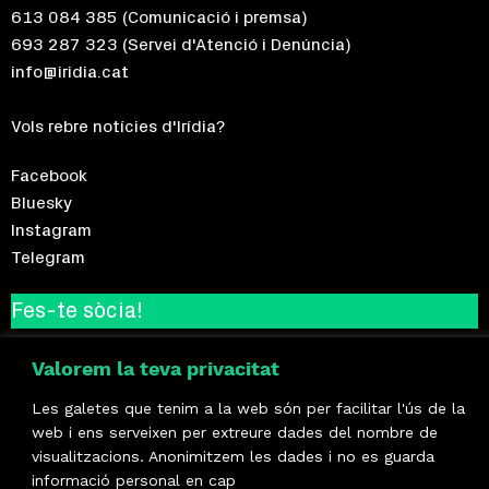
613 084 385
(Comunicació i premsa)
693 287 323
(Servei d'Atenció i Denúncia)
info@iridia.cat
Vols rebre notícies d'Irídia?
Facebook
Bluesky
Instagram
Telegram
Fes-te sòcia!
Formem part de
Valorem la teva privacitat
Les galetes que tenim a la web són per facilitar l'ús de la
web i ens serveixen per extreure dades del nombre de
visualitzacions. Anonimitzem les dades i no es guarda
informació personal en cap