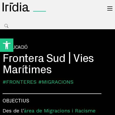
Irídia
Obre la barra d'eines
PUBLICACIÓ
Frontera Sud | Vies
Marítimes
#FRONTERES
#MIGRACIONS
OBJECTIUS
Des de l'
àrea de Migracions i Racisme