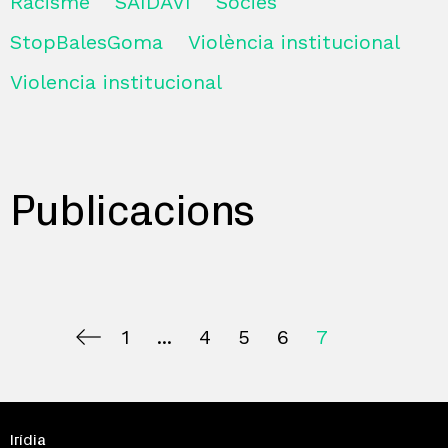
Racisme
SAIDAVI
Sòcies
StopBalesGoma
Violència institucional
Violencia institucional
Publicacions
1
4
5
6
7
Irídia