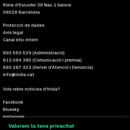
Riera d'Escuder 38 Nau 1 baixos
08028 Barcelona
Protecció de dades
Avís legal
Canal ètic intern
693 563 529
(Administració)
613 084 385
(Comunicació i premsa)
693 287 323
(Servei d'Atenció i Denúncia)
info@iridia.cat
Vols rebre notícies d'Irídia?
Facebook
Bluesky
Instagram
Telegram
Valorem la teva privacitat