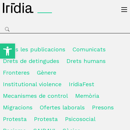
Irídia
Obre la barra d'eines
Totes les publicacions
Comunicats
Drets de detingudes
Drets humans
Fronteres
Gènere
Institutional violence
IrídiaFest
Mecanismes de control
Memòria
Migracions
Ofertes laborals
Presons
Protesta
Protesta
Psicosocial