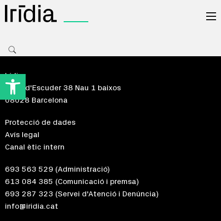
Irídia
Obre la barra d'eines
Irídia
Riera d'Escuder 38 Nau 1 baixos
08028 Barcelona
Protecció de dades
Avís legal
Canal ètic intern
693 563 529
(Administració)
613 084 385
(Comunicació i premsa)
693 287 323
(Servei d'Atenció i Denúncia)
info@iridia.cat