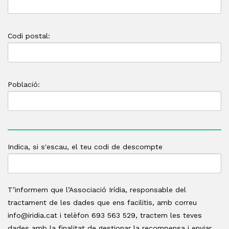
Codi postal:
Població:
Indica, si s'escau, el teu codi de descompte
T’informem que l’Associació Irídia, responsable del
tractament de les dades que ens facilitis, amb correu
info@iridia.cat
i telèfon 693 563 529, tractem les teves
dades amb la finalitat de gestionar la recompensa i enviar