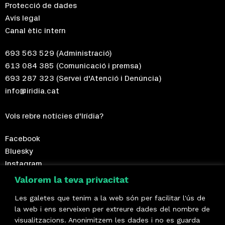
Protecció de dades
Avís legal
Canal ètic intern
693 563 529
(Administració)
613 084 385
(Comunicació i premsa)
693 287 323
(Servei d'Atenció i Denúncia)
info@iridia.cat
Vols rebre notícies d'Irídia?
Facebook
Bluesky
Instagram
Telegram
Valorem la teva privacitat
Les galetes que tenim a la web són per facilitar l'ús de
Fes-te sòcia!
la web i ens serveixen per extreure dades del nombre de
visualitzacions. Anonimitzem les dades i no es guarda