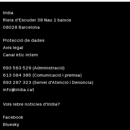
Irídia
Riera d'Escuder 38 Nau 1 baixos
08028 Barcelona
Protecció de dades
Avís legal
Canal ètic intern
693 563 529
(Administració)
613 084 385
(Comunicació i premsa)
693 287 323
(Servei d'Atenció i Denúncia)
info@iridia.cat
Vols rebre notícies d'Irídia?
Facebook
Bluesky