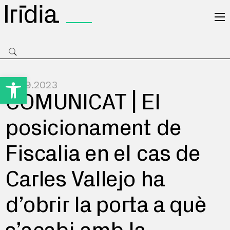
Irídia
Obre la barra d'eines
22.09.2023
COMUNICAT | El
posicionament de
Fiscalia en el cas de
Carles Vallejo ha
d’obrir la porta a què