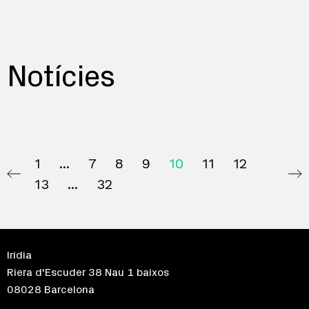
Notícies
1
7
8
9
10
11
12
13
32
Irídia
Riera d'Escuder 38 Nau 1 baixos
08028 Barcelona