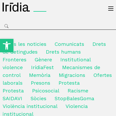
Irídia
Obre la barra d'eines
Totes les noticies
Comunicats
Drets
de detingudes
Drets humans
Fronteres
Gènere
Institutional
violence
IrídiaFest
Mecanismes de
control
Memòria
Migracions
Ofertes
laborals
Presons
Protesta
Protesta
Psicosocial
Racisme
SAIDAVI
Sòcies
StopBalesGoma
Violència institucional
Violencia
institucional