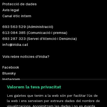
Protecció de dades
Avís legal
Canal ètic intern
693 563 529
(Administració)
613 084 385
(Comunicació i premsa)
693 287 323
(Servei d'Atenció i Denúncia)
info@iridia.cat
Vols rebre notícies d'Irídia?
Facebook
Bluesky
Instagram
Telegram
Valorem la teva privacitat
Les galetes que tenim a la web són per facilitar l'ús de
Fes-te sòcia!
la web i ens serveixen per extreure dades del nombre de
visualitzacions. Anonimitzem les dades i no es guarda