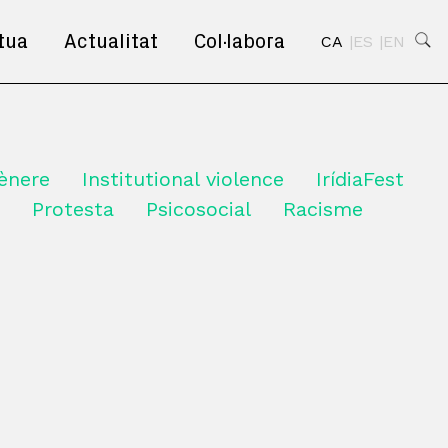
tua
Actualitat
Col·labora
CA
ES
EN
ènere
Institutional violence
IrídiaFest
Protesta
Psicosocial
Racisme