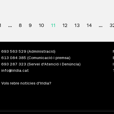
1
8
9
10
11
12
13
14
3
693 563 529
(Administració)
613 084 385
(Comunicació i premsa)
693 287 323
(Servei d'Atenció i Denúncia)
info@iridia.cat
Vols rebre notícies d'Irídia?