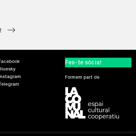
2
Facebook
Fes-te sòcia!
Bluesky
Instagram
Formem part de
Telegram