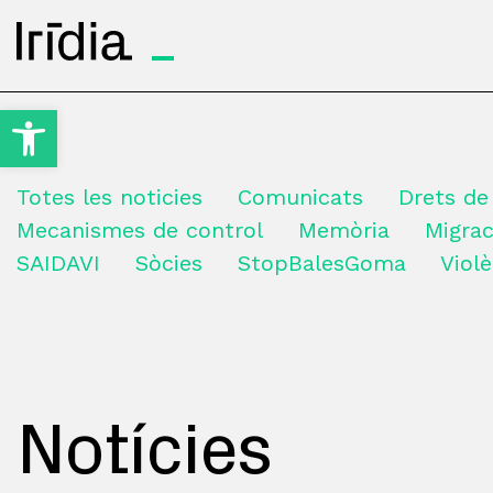
Irídia
Obre la barra d'eines
Totes les noticies
Comunicats
Drets de
Mecanismes de control
Memòria
Migrac
SAIDAVI
Sòcies
StopBalesGoma
Violè
Notícies