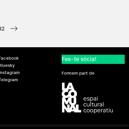
32
Facebook
Fes-te sòcia!
Bluesky
Instagram
Formem part de
Telegram