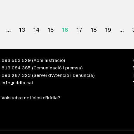
13
14
15
16
17
18
19
693 563 529
(Administració)
613 084 385
(Comunicació i premsa)
693 287 323
(Servei d'Atenció i Denúncia)
info@iridia.cat
Vols rebre notícies d'Irídia?