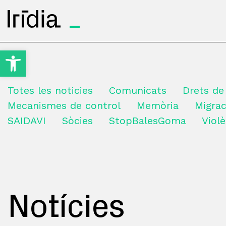
Irídia
Obre la barra d'eines
Totes les noticies
Comunicats
Drets de
Mecanismes de control
Memòria
Migrac
SAIDAVI
Sòcies
StopBalesGoma
Violè
Notícies