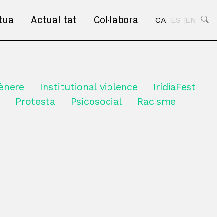
tua
Actualitat
Col·labora
CA
ES
EN
ènere
Institutional violence
IrídiaFest
Protesta
Psicosocial
Racisme