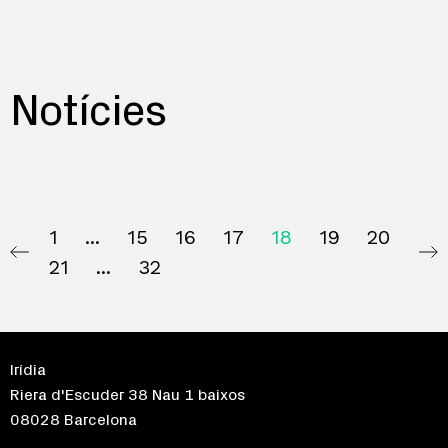
Notícies
1
15
16
17
18
19
20
21
32
Irídia
Riera d'Escuder 38 Nau 1 baixos
08028 Barcelona