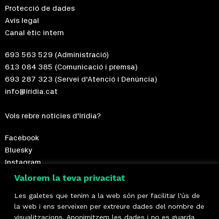
Protecció de dades
Avís legal
Canal ètic intern
693 563 529
(Administració)
613 084 385
(Comunicació i premsa)
693 287 323
(Servei d'Atenció i Denúncia)
info@iridia.cat
Vols rebre notícies d'Irídia?
Facebook
Bluesky
Instagram
Telegram
Valorem la teva privacitat
Les galetes que tenim a la web són per facilitar l'ús de
Fes-te sòcia!
la web i ens serveixen per extreure dades del nombre de
visualitzacions. Anonimitzem les dades i no es guarda