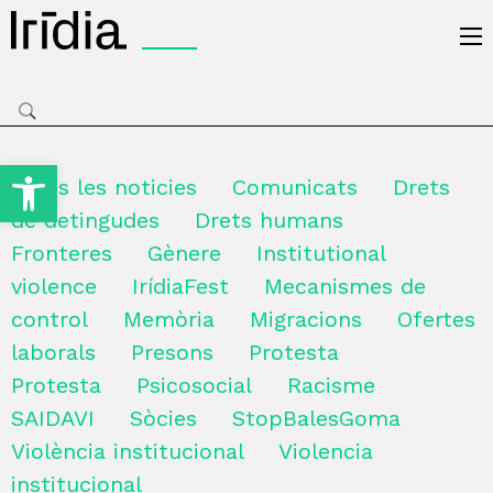
Irídia
Obre la barra d'eines
Totes les noticies
Comunicats
Drets
de detingudes
Drets humans
Fronteres
Gènere
Institutional
violence
IrídiaFest
Mecanismes de
control
Memòria
Migracions
Ofertes
laborals
Presons
Protesta
Protesta
Psicosocial
Racisme
SAIDAVI
Sòcies
StopBalesGoma
Violència institucional
Violencia
institucional