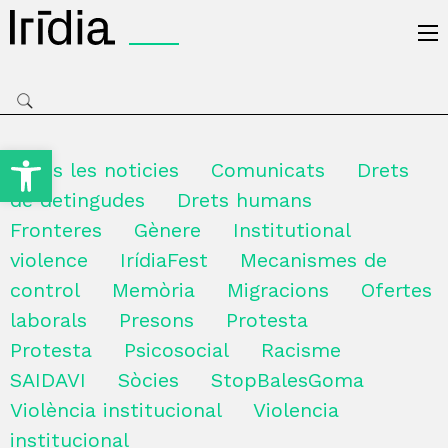
Irídia
Obre la barra d'eines
Totes les noticies
Comunicats
Drets
de detingudes
Drets humans
Fronteres
Gènere
Institutional
violence
IrídiaFest
Mecanismes de
control
Memòria
Migracions
Ofertes
laborals
Presons
Protesta
Protesta
Psicosocial
Racisme
SAIDAVI
Sòcies
StopBalesGoma
Violència institucional
Violencia
institucional