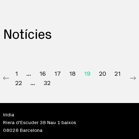
Notícies
1
16
17
18
19
20
21
22
32
Irídia
Riera d'Escuder 38 Nau 1 baixos
08028 Barcelona