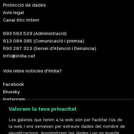
Protecció de dades
Avís legal
Canal ètic intern
693 563 529
(Administració)
613 084 385
(Comunicació i premsa)
693 287 323
(Servei d'Atenció i Denúncia)
info@iridia.cat
Vols rebre notícies d'Irídia?
Facebook
Bluesky
Instagram
Telegram
Valorem la teva privacitat
Les galetes que tenim a la web són per facilitar l'ús de
Fes-te sòcia!
la web i ens serveixen per extreure dades del nombre de
visualitzacions. Anonimitzem les dades i no es guarda