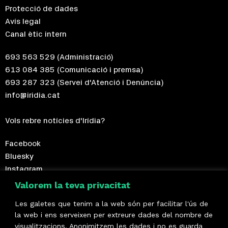
Protecció de dades
Avís legal
Canal ètic intern
693 563 529
(Administració)
613 084 385
(Comunicació i premsa)
693 287 323
(Servei d'Atenció i Denúncia)
info@iridia.cat
Vols rebre notícies d'Irídia?
Facebook
Bluesky
Instagram
Telegram
Valorem la teva privacitat
Les galetes que tenim a la web són per facilitar l'ús de
Fes-te sòcia!
la web i ens serveixen per extreure dades del nombre de
visualitzacions. Anonimitzem les dades i no es guarda