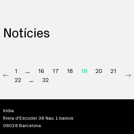
Notícies
1
16
17
18
19
20
21
22
32
Irídia
Riera d'Escuder 38 Nau 1 baixos
08028 Barcelona