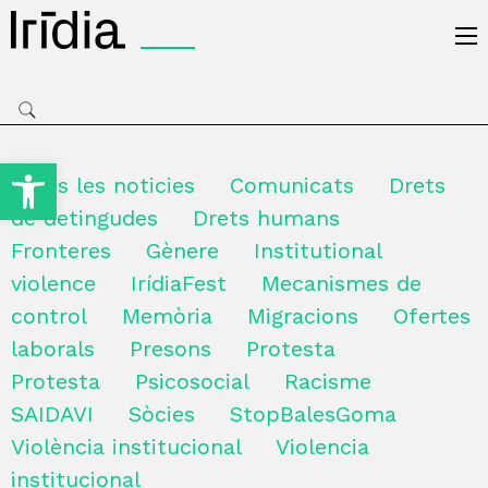
Irídia
Obre la barra d'eines
Totes les noticies
Comunicats
Drets
de detingudes
Drets humans
Fronteres
Gènere
Institutional
violence
IrídiaFest
Mecanismes de
control
Memòria
Migracions
Ofertes
laborals
Presons
Protesta
Protesta
Psicosocial
Racisme
SAIDAVI
Sòcies
StopBalesGoma
Violència institucional
Violencia
institucional