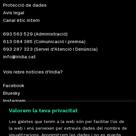
Protecció de dades
Avís legal
Canal ètic intern
693 563 529
(Administració)
613 084 385
(Comunicació i premsa)
693 287 323
(Servei d'Atenció i Denúncia)
info@iridia.cat
Vols rebre notícies d'Irídia?
Facebook
Bluesky
Instagram
Telegram
Valorem la teva privacitat
Les galetes que tenim a la web són per facilitar l'ús de
Fes-te sòcia!
la web i ens serveixen per extreure dades del nombre de
visualitzacions. Anonimitzem les dades i no es guarda