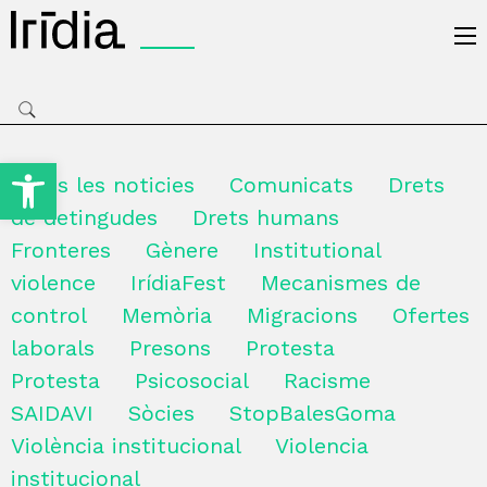
Irídia
Obre la barra d'eines
Totes les noticies
Comunicats
Drets
de detingudes
Drets humans
Fronteres
Gènere
Institutional
violence
IrídiaFest
Mecanismes de
control
Memòria
Migracions
Ofertes
laborals
Presons
Protesta
Protesta
Psicosocial
Racisme
SAIDAVI
Sòcies
StopBalesGoma
Violència institucional
Violencia
institucional