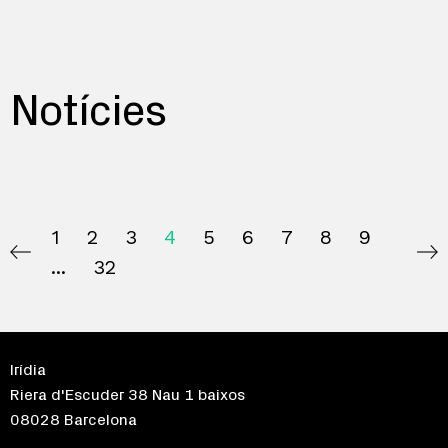
Notícies
1
2
3
4
5
6
7
8
9
32
Irídia
Riera d'Escuder 38 Nau 1 baixos
08028 Barcelona