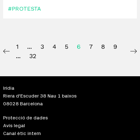
#PROTESTA
1
3
4
5
6
7
8
9
32
Irídia
Riera d'Escuder 38 Nau 1 baixos
08028 Barcelona
Protecció de dades
Avís legal
Canal ètic intern