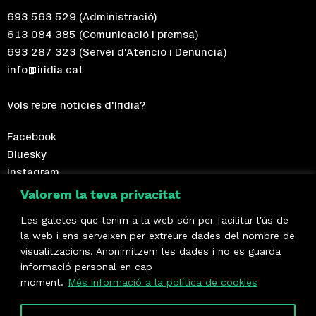
693 563 529
(Administració)
613 084 385
(Comunicació i premsa)
693 287 323
(Servei d'Atenció i Denúncia)
info@iridia.cat
Vols rebre notícies d'Irídia?
Facebook
Bluesky
Instagram
Telegram
Valorem la teva privacitat
Les galetes que tenim a la web són per facilitar l'ús de
Fes-te sòcia!
la web i ens serveixen per extreure dades del nombre de
visualitzacions. Anonimitzem les dades i no es guarda
Formem part de
informació personal en cap
moment.
Més informació a la política de cookies