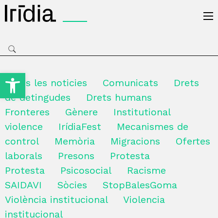
Irídia
Obre la barra d'eines
Totes les noticies
Comunicats
Drets
de detingudes
Drets humans
Fronteres
Gènere
Institutional
violence
IrídiaFest
Mecanismes de
control
Memòria
Migracions
Ofertes
laborals
Presons
Protesta
Protesta
Psicosocial
Racisme
SAIDAVI
Sòcies
StopBalesGoma
Violència institucional
Violencia
institucional