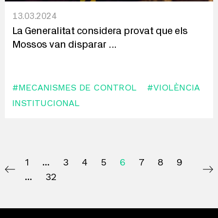
13.03.2024
La Generalitat considera provat que els
Mossos van disparar
...
#MECANISMES DE CONTROL
#VIOLÈNCIA
INSTITUCIONAL
1
3
4
5
6
7
8
9
32