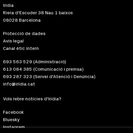
Irídia
Riera d'Escuder 38 Nau 1 baixos
08028 Barcelona
Protecció de dades
Avís legal
Canal ètic intern
693 563 529
(Administració)
613 084 385
(Comunicació i premsa)
693 287 323
(Servei d'Atenció i Denúncia)
info@iridia.cat
Vols rebre notícies d'Irídia?
Facebook
Bluesky
Instagram