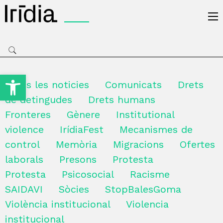
Irídia
Obre la barra d'eines
Totes les noticies
Comunicats
Drets
de detingudes
Drets humans
Fronteres
Gènere
Institutional
violence
IrídiaFest
Mecanismes de
control
Memòria
Migracions
Ofertes
laborals
Presons
Protesta
Protesta
Psicosocial
Racisme
SAIDAVI
Sòcies
StopBalesGoma
Violència institucional
Violencia
institucional